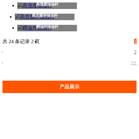
高强度抽油杆
高含腊井抽油杆
稠油井抽油杆
共 24 条记录 2 页
1
2
>>
产品展示
油管短接
石油油管
套管短接
石油接箍
石油套管
转换接头