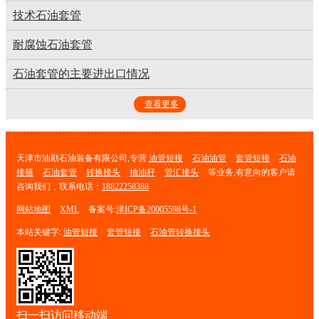
技术石油套管
耐腐蚀石油套管
石油套管的主要进出口情况
查看更多
天津市油勘石油装备有限公司,专营
油管短接
石油油管
套管短接
石油
接箍
石油套管
转换接头
抽油杆
管汇接头
等业务,有意向的客户请
咨询我们，联系电话：
18822258388
网站地图
XML
备案号:
津ICP备20005598号-1
本站关键字:
油管短接
套管短接
石油管转换接头
扫一扫访问移动端