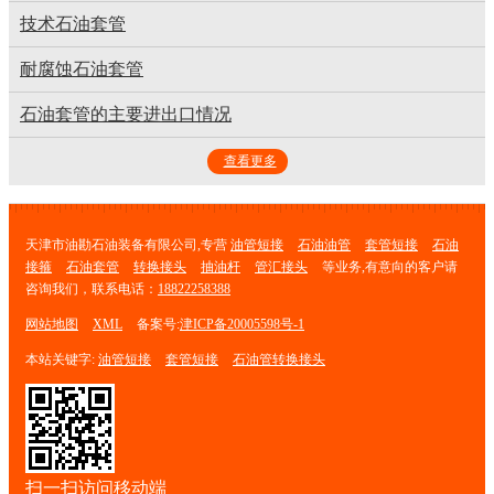
技术石油套管
耐腐蚀石油套管
石油套管的主要进出口情况
查看更多
天津市油勘石油装备有限公司,专营
油管短接
石油油管
套管短接
石油
接箍
石油套管
转换接头
抽油杆
管汇接头
等业务,有意向的客户请
咨询我们，联系电话：
18822258388
网站地图
XML
备案号:
津ICP备20005598号-1
本站关键字:
油管短接
套管短接
石油管转换接头
扫一扫访问移动端